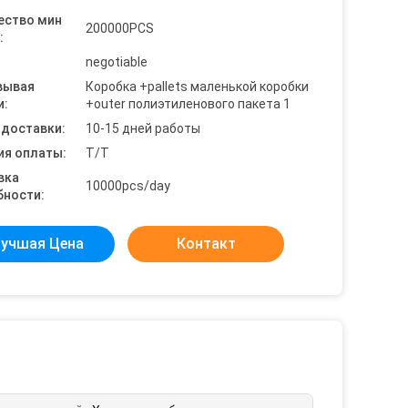
ество мин
200000PCS
:
negotiable
вывая
Коробка +pallets маленькой коробки
и:
+outer полиэтиленового пакета 1
 доставки:
10-15 дней работы
ия оплаты:
T/T
вка
10000pcs/day
бности:
учшая Цена
Контакт