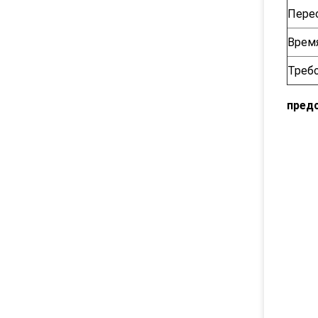
Пере
Врем
Требо
пред