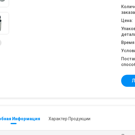
Колич
заказа
Цена:
Упако
детал
Время
Услов
Поста
спосо
Л
обная Информация
Характер Продукции