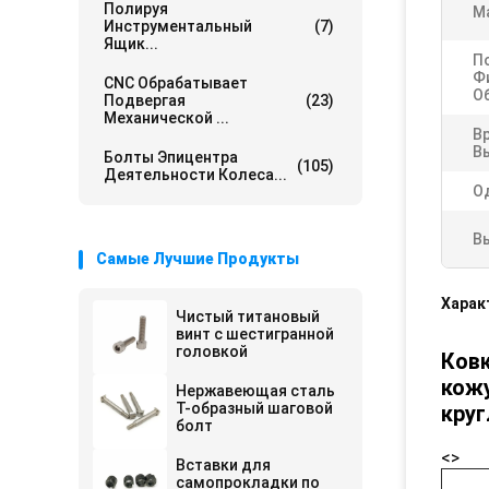
Полируя
М
Инструментальный
(7)
Ящик...
П
Ф
CNC Обрабатывает
О
Подвергая
(23)
Механической ...
В
В
Болты Эпицентра
(105)
Деятельности Колеса...
О
В
Самые Лучшие Продукты
Харак
Чистый титановый
винт с шестигранной
головкой
Ков
кожу
Нержавеющая сталь
T-образный шаговой
кру
болт
<>
Вставки для
самопрокладки по