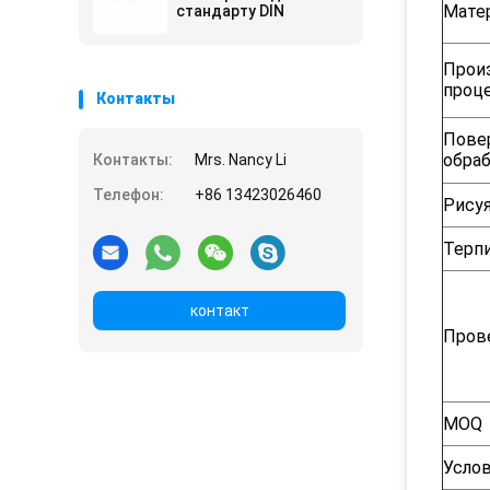
Мате
стандарту DIN
Прои
проц
Контакты
Пове
обра
Контакты:
Mrs. Nancy Li
Телефон:
+86 13423026460
Рису
Терп
контакт
Пров
MOQ
Усло