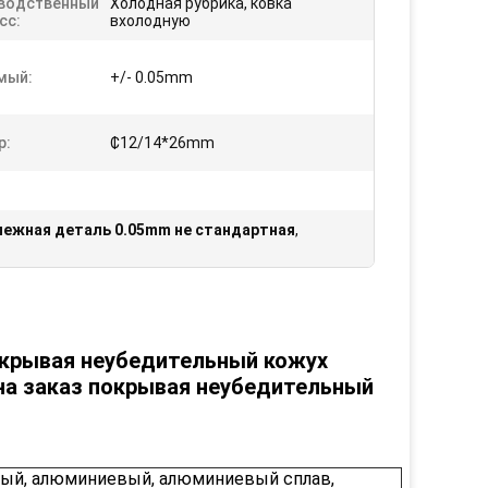
водственный
Холодная рубрика, ковка
сс:
вхолодную
мый:
+/- 0.05mm
р:
₵12/14*26mm
пежная деталь 0.05mm не стандартная
,
крывая неубедительный кожух
на заказ покрывая неубедительный
ный, алюминиевый, алюминиевый сплав,