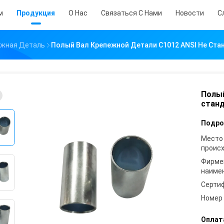
м
Продукция
О Нас
Связаться С Нами
Новости
С
ежная Деталь
Полый Вал Крепежной Детали C1012 ANSI Не Ст
Полый
стан
Подро
Место
проис
Фирме
наиме
Серти
Номер
Оплат