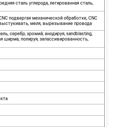
редняя сталь углерода, легированная сталь,
 CNC подвергая механической обработке, CNC
 выстукивать, меля, вырезывание провода
ь, серебр, хромий, анодируя, sandblasting,
я ширма, полируя, запассивированность,
укта