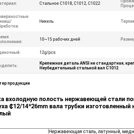
Произ
атериал:
Стальное C1018, C1012, C1022
Проце
оверхностные
иниш/
Никель
Терпи
бработка:
ремя
10~15 рабочих дней
Разме
ыполнения:
диночный:
12g/pcs
Крепежная деталь ANSI не стандартная
,
кре
ыделить:
Неубедительный стальной вал C1012
тер продукции
ка вхолодную полость нержавеющей стали по
ха ₵12/14*26mm вала трубки изготовленный 
глый
Нержавеющая сталь, латунный, мед