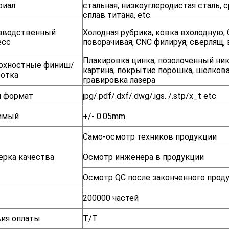
риал
стальная, низкоуглеродистая сталь, с
сплав титана, etc.
зводственный
Холодная рубрика, ковка вхолодную,
есс
поворачивая, CNC филируя, сверлящ,
Плакировка цинка, позолоченный никел
рхностные финиш/
картина, покрытие порошка, шелкова
ботка
гравировка лазера
я формат
jpg/.pdf/.dxf/.dwg/.igs. /.stp/x_t etc
имый
+/- 0.05mm
Само-осмотр техников продукции
ерка качества
Осмотр инженера в продукции
Осмотр QC после законченного прод
200000 частей
вия оплаты
T/T